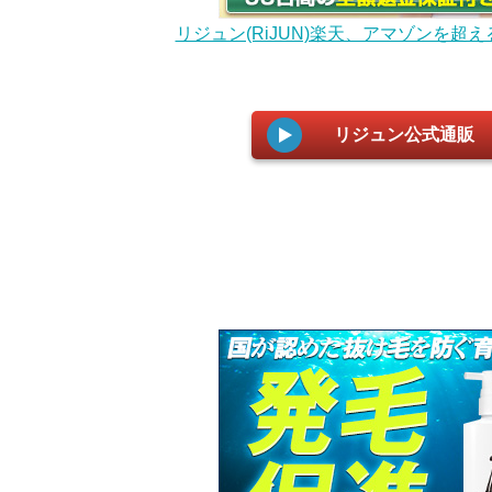
リジュン(RiJUN)楽天、アマゾンを超
リジュン公式通販