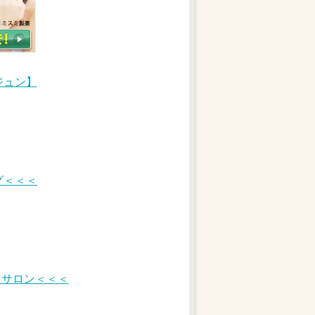
ジュン】
グ＜＜＜
/ サロン＜＜＜