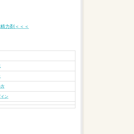
・精力剤＜＜＜
式
天
い方
グイン