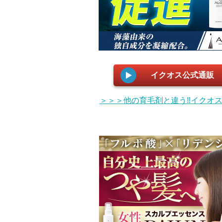
イクオス公式通販
＞＞＞他の育毛剤と違う‼イクオ