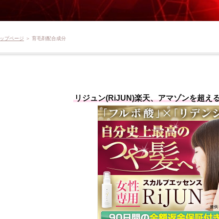
ップページ
＞ 育毛剤配合成分
リジュン(RiJUN)楽天、アマゾンを超え