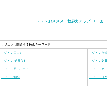
＞＞＞おススメ・勃起力アップ・ED薬
リジュンに関連する検索キーワード
リジュン口コミ
リジュン公
リジュン 効果なし
リジュン楽
リジュン悪い口コミ
リジュン使
リジュン解約
リジュンロ