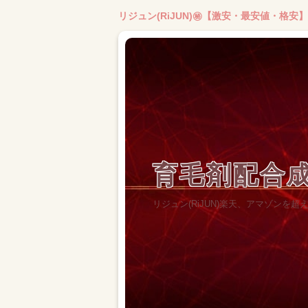
リジュン(RiJUN)㊙【激安・最安値・格
育毛剤配合
リジュン(RiJUN)楽天、アマゾン