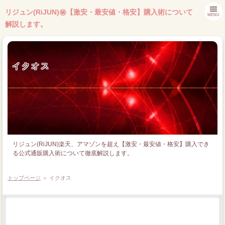
リジュン(RiJUN)㊙【激安・最安値・格安】購入術について
MENU
解説します。
イクオス
リジュン(RiJUN)楽天、アマゾンを超え【激安・最安値・格安】購入でき
る公式通販購入術について徹底解説します。
トップページ
＞ イクオス