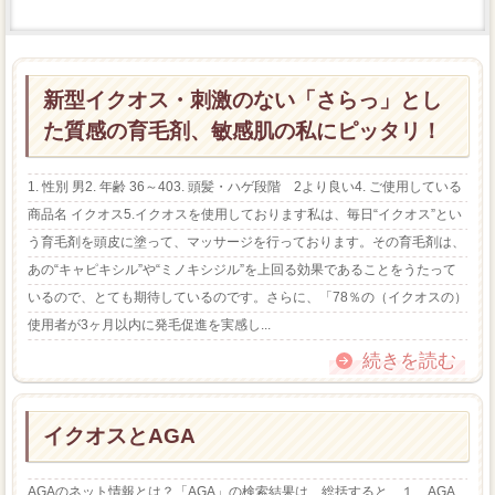
新型イクオス・刺激のない「さらっ」とし
た質感の育毛剤、敏感肌の私にピッタリ！
1. 性別 男2. 年齢 36～403. 頭髪・ハゲ段階 2より良い4. ご使用している
商品名 イクオス5.イクオスを使用しております私は、毎日“イクオス”とい
う育毛剤を頭皮に塗って、マッサージを行っております。その育毛剤は、
あの“キャピキシル”や“ミノキシジル”を上回る効果であることをうたって
いるので、とても期待しているのです。さらに、「78％の（イクオスの）
使用者が3ヶ月以内に発毛促進を実感し...
続きを読む
イクオスとAGA
AGAのネット情報とは？「AGA」の検索結果は、総括すると、１、AGA