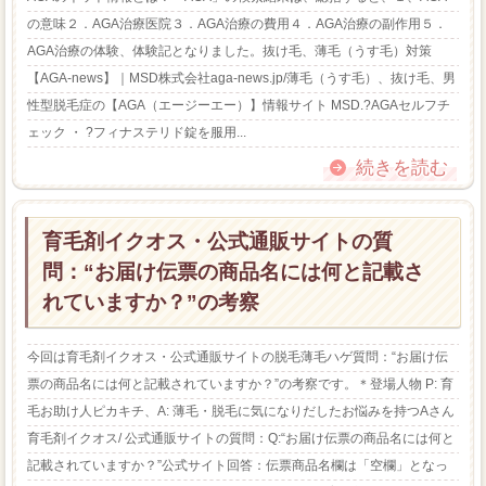
の意味２．AGA治療医院３．AGA治療の費用４．AGA治療の副作用５．
AGA治療の体験、体験記となりました。抜け毛、薄毛（うす毛）対策
【AGA-news】｜MSD株式会社aga-news.jp/薄毛（うす毛）、抜け毛、男
性型脱毛症の【AGA（エージーエー）】情報サイト MSD.?AGAセルフチ
ェック ・ ?フィナステリド錠を服用...
続きを読む
育毛剤イクオス・公式通販サイトの質
問：“お届け伝票の商品名には何と記載さ
れていますか？”の考察
今回は育毛剤イクオス・公式通販サイトの脱毛薄毛ハゲ質問：“お届け伝
票の商品名には何と記載されていますか？”の考察です。＊登場人物 P: 育
毛お助け人ピカキチ、A: 薄毛・脱毛に気になりだしたお悩みを持つAさん
育毛剤イクオス/ 公式通販サイトの質問：Q:“お届け伝票の商品名には何と
記載されていますか？”公式サイト回答：伝票商品名欄は「空欄」となっ